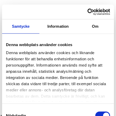
Kontakta oss
Samtycke
Information
Om
Denna webbplats använder cookies
Denna webbplats använder cookies och liknande
funktioner för att behandla enhetsinformation och
personuppgifter. Informationen används med syfte att
anpassa innehåll, statistisk analys/mätning och
integration av sociala medier. Beroende på funktion
skickas data vidare till tredje parter, till exempel sociala
medier eller annons- och analysföretag där datan
bearbetas av dem. Detta samtycke är frivilligt, och kan
när som helst återkallas, besök
denna sida
för att se
information om ditt medgivande.
Samtyckesval
Nödvändig