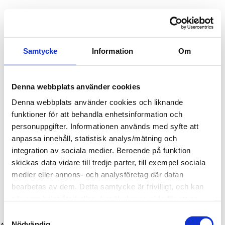
Kontakta oss
Samtycke
Information
Om
Denna webbplats använder cookies
Denna webbplats använder cookies och liknande
funktioner för att behandla enhetsinformation och
personuppgifter. Informationen används med syfte att
anpassa innehåll, statistisk analys/mätning och
integration av sociala medier. Beroende på funktion
skickas data vidare till tredje parter, till exempel sociala
medier eller annons- och analysföretag där datan
bearbetas av dem. Detta samtycke är frivilligt, och kan
när som helst återkallas, besök
denna sida
för att se
information om ditt medgivande.
Samtyckesval
Nödvändig